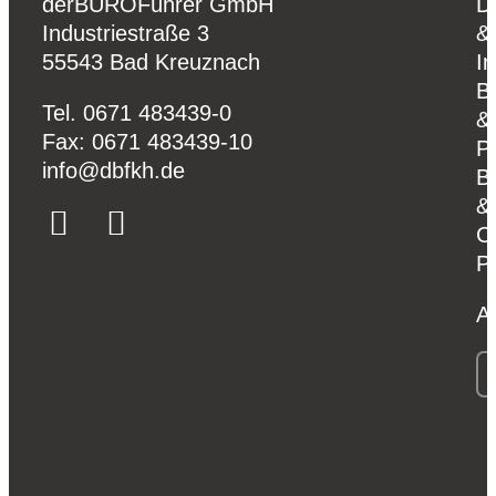
derBÜROFührer GmbH
D
Industriestraße 3
&
55543 Bad Kreuznach
I
B
Tel.
0671 483439-0
&
Fax: 0671 483439-10
P
ed.hkfbd@ofni
B
&
C
P
A