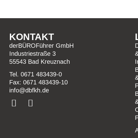
KONTAKT
derBÜROFührer GmbH
Industriestraße 3
55543 Bad Kreuznach
I
B
Tel.
0671 483439-0
Fax: 0671 483439-10
ed.hkfbd@ofni
B
P
A