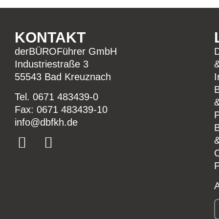
KONTAKT
derBÜROFührer GmbH
Industriestraße 3
55543 Bad Kreuznach
I
B
Tel.
0671 483439-0
Fax: 0671 483439-10
ed.hkfbd@ofni
B
P
A